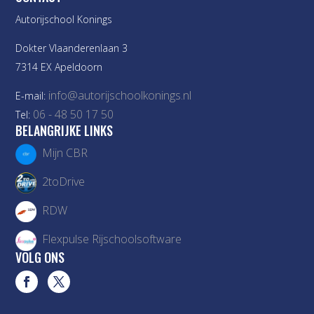
Autorijschool Konings
Dokter Vlaanderenlaan 3
7314 EX Apeldoorn
info@autorijschoolkonings.nl
E-mail:
06 - 48 50 17 50
Tel:
BELANGRIJKE LINKS
Mijn CBR
2toDrive
RDW
Flexpulse Rijschoolsoftware
VOLG ONS