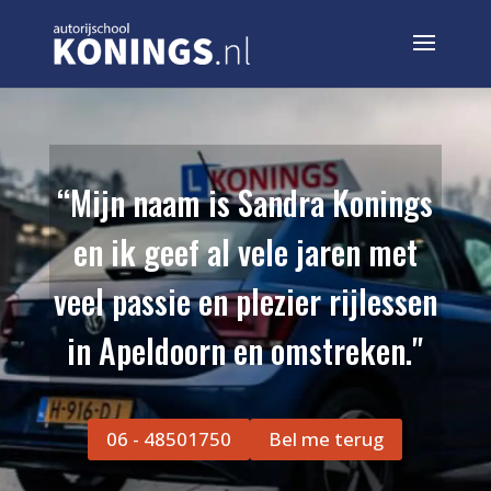
“Mijn naam is Sandra Konings
en ik geef al vele jaren met
veel passie en plezier rijlessen
in Apeldoorn en omstreken."
06 - 48501750
Bel me terug