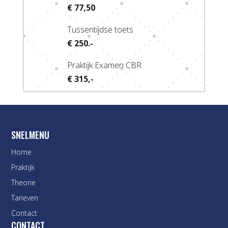
€ 77,50
Tussentijdse toets
€ 250.-
Praktijk Examen CBR
€ 315,-
SNELMENU
Home
Praktijk
Theorie
Tarieven
Contact
CONTACT