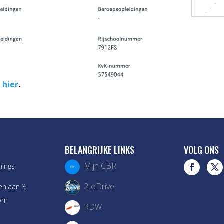
 hier
.
BELANGRIJKE LINKS
VOLG ONS
Mijn CBR
nings
2toDrive
enlaan 3
orn
RDW