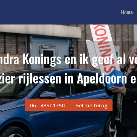
Home
dra Konings en ik geef al v
zier rijlessen in Apeldoorn 
06 - 48501750
Bel me terug