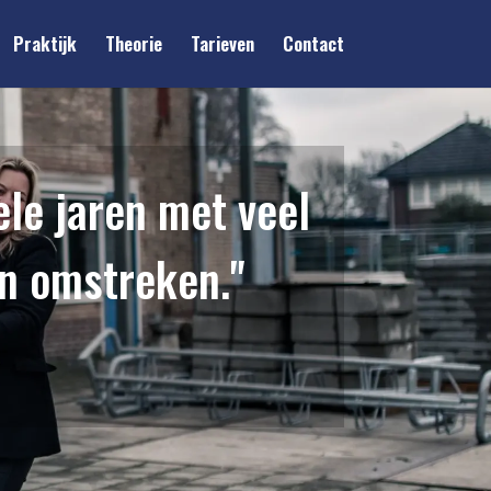
Praktijk
Theorie
Tarieven
Contact
ele jaren met veel
en omstreken."