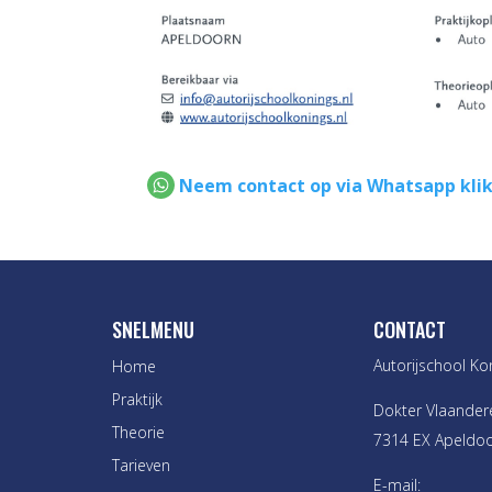
Neem contact op via Whatsapp klik
SNELMENU
CONTACT
Autorijschool Ko
Home
Praktijk
Dokter Vlaander
Theorie
7314 EX Apeldo
Tarieven
E-mail: